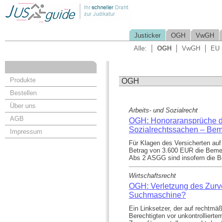
Justicker
OGH
VwGH
Alle:
OGH
VwGH
EU
Produkte
OGH
Bestellen
Über uns
Arbeits- und Sozialrecht
AGB
OGH: Honoraransprüche de
Sozialrechtssachen – Be
Impressum
Für Klagen des Versicherten auf
Betrag von 3.600 EUR die Bem
Abs 2 ASGG sind insofern die B
Wirtschaftsrecht
OGH: Verletzung des Zurve
Suchmaschine?
Ein Linksetzer, der auf rechtmä
Berechtigten vor unkontrolliert