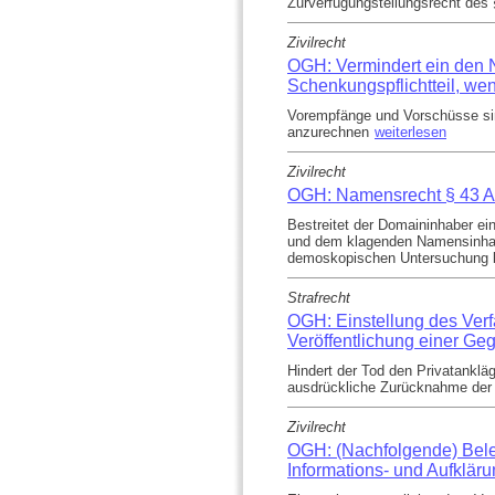
Zurverfügungstellungsrecht des 
Zivilrecht
OGH: Vermindert ein den N
Schenkungspflichtteil, w
Vorempfänge und Vorschüsse sind
anzurechnen
weiterlesen
Zivilrecht
OGH: Namensrecht § 43 A
Bestreitet der Domaininhaber e
und dem klagenden Namensinhaber
demoskopischen Untersuchung 
Strafrecht
OGH: Einstellung des Verf
Veröffentlichung einer G
Hindert der Tod den Privatankl
ausdrückliche Zurücknahme der A
Zivilrecht
OGH: (Nachfolgende) Beleh
Informations- und Aufkläru