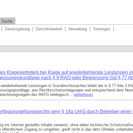
Suche
Gesetzgebung
Gerichtsbarkeit
Verwaltung
Sonstiges
s Klagevertreters bei Klage auf wiederkehrende Leistungen in
messungsgrundlage nach § 9 RAO oder Begrenzung iSd § 77 
 wiederkehrende Leistungen in Sozialrechtssachen bildet der in § 77 Abs 2 
essungsgrundlage; aus Rechtsschutzerwägungen und entsprechend dem Nor
erechnungsregeln des RATG telelogisch...
weiterlesen
rfügungstellungsrechts gem § 18a UrhG durch Betreiber einer I
ßig ins Internet gestellte Inhalte verweist, ohne dabei technische Schutzma
em öffentlichem Zugang zu umgehen, greift nicht in das dem Urheber vorbehalt