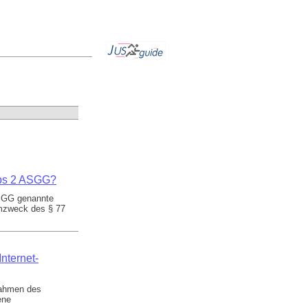
Abs 2 ASGG?
ASGG genannte
mzweck des § 77
nternet-
ßnahmen des
ene