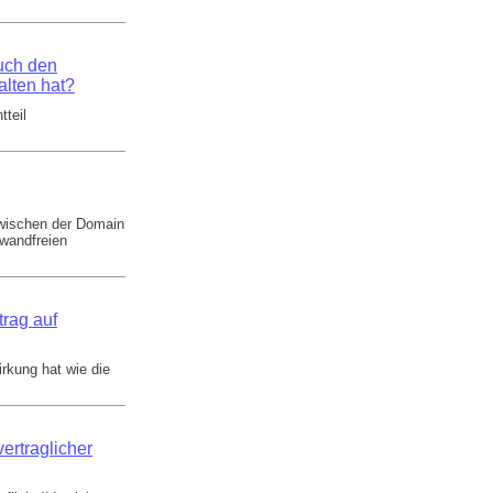
uch den
lten hat?
tteil
zwischen der Domain
nwandfreien
trag auf
rkung hat wie die
ertraglicher