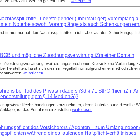
§ 18a UrhG ein; wer ein geschütztes...
weiterlesen
achlasspflichtteil übersteigender (übermäßiger) Vorempfang a
enn ein Noterbe sowohl Vorempfänge als auch Schenkungen erha
 immer nur auf den Nachlasspflichtteil, nicht aber auf den Schenkungspflich
BGB und mögliche Zuordnungsverwirrung iZm einer Domain
ine Zuordnungsverwirrung, weil die angesprochenen Kreise keine Verbindung 
 herstellten, lässt sich dies im Regelfall nur aufgrund einer methodisch ei
beantworten
weiterlesen
ahrens bei Tod des Privatanklägers iSd § 71 StPO (hier: iZm An
egendarstellung gem § 14 MedienG)?
äger, gewisse Rechtshandlungen vorzunehmen, deren Unterlassung dieselbe Wi
nklage, ist das Verfahren einzustellen
weiterlesen
rungspflicht des Versicherers / Agenten – zum Umfang nebenv
ngspflichten während eines laufenden Haftpflichtverhältnisses