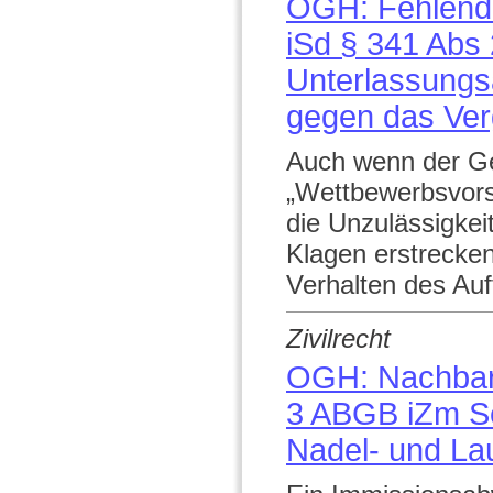
OGH: Fehlende
iSd § 341 Abs 
Unterlassung
gegen das Ver
Auch wenn der Ge
„Wettbewerbsvors
die Unzulässigkei
Klagen erstrecke
Verhalten des Auf
Zivilrecht
OGH: Nachbarr
3 ABGB iZm Se
Nadel- und La