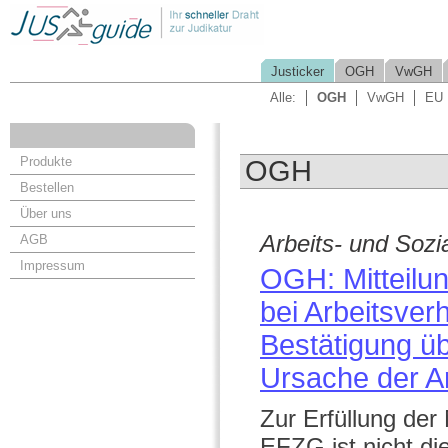
Justicker
OGH
VwGH
Alle:
OGH
VwGH
EU
Produkte
OGH
Bestellen
Über uns
Arbeits- und Sozi
AGB
Impressum
OGH: Mitteilu
bei Arbeitsve
Bestätigung üb
Ursache der A
Zur Erfüllung der
EFZG ist nicht di