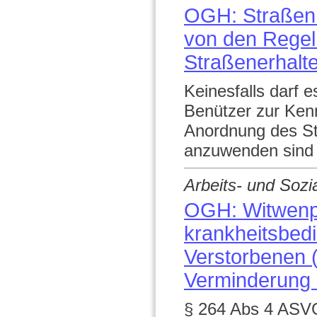
OGH: Straßen o
von den Rege
Straßenerhalt
Keinesfalls darf 
Benützer zur Kennt
Anordnung des St
anzuwenden sind
Arbeits- und Sozi
OGH: Witwenp
krankheitsbed
Verstorbenen (
Verminderung 
§ 264 Abs 4 ASVG