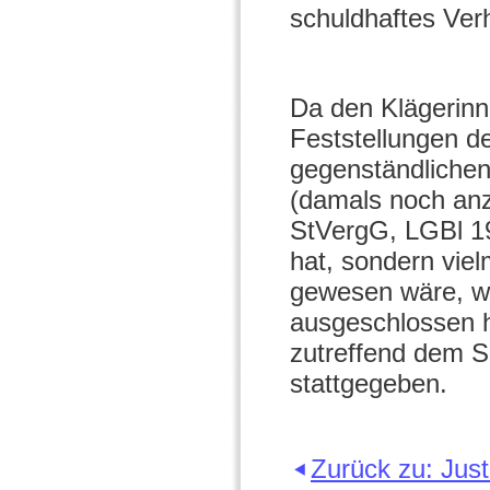
schuldhaftes Ver
Da den Klägerinn
Feststellungen de
gegenständlichen
(damals noch an
StVergG, LGBl 19
hat, sondern viel
gewesen wäre, wen
ausgeschlossen hä
zutreffend dem 
stattgegeben.
Zurück zu: Jus