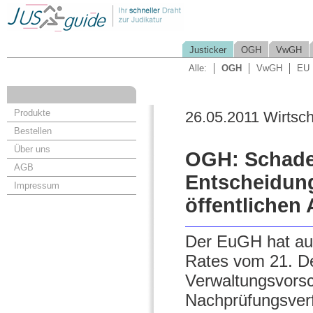
Justicker
OGH
VwGH
Alle:
OGH
VwGH
EU
Produkte
26.05.2011 Wirtsch
Bestellen
Über uns
OGH: Schaden
AGB
Entscheidun
Impressum
öffentlichen
Der EuGH hat au
Rates vom 21. D
Verwaltungsvorsc
Nachprüfungsverf