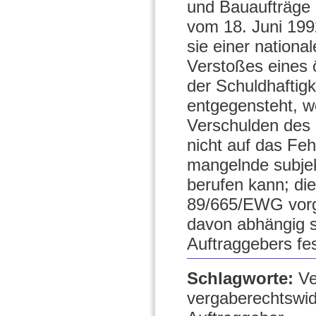
und Bauaufträge 
vom 18. Juni 199
sie einer nation
Verstoßes eines 
der Schuldhaftig
entgegensteht, w
Verschulden des ö
nicht auf das Feh
mangelnde subjek
berufen kann; die
89/665/EWG vorg
davon abhängig s
Auftraggebers fes
Schlagworte:
Ve
vergaberechtswid