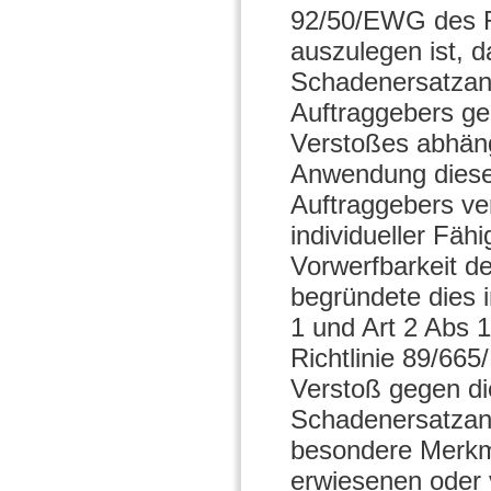
92/50/EWG des R
auszulegen ist, d
Schadenersatzans
Auftraggebers ge
Verstoßes abhäng
Anwendung dieser
Auftraggebers ver
individueller Fäh
Vorwerfbarkeit d
begründete dies 
1 und Art 2 Abs 
Richtlinie 89/665
Verstoß gegen di
Schadenersatzan
besondere Merkma
erwiesenen oder 