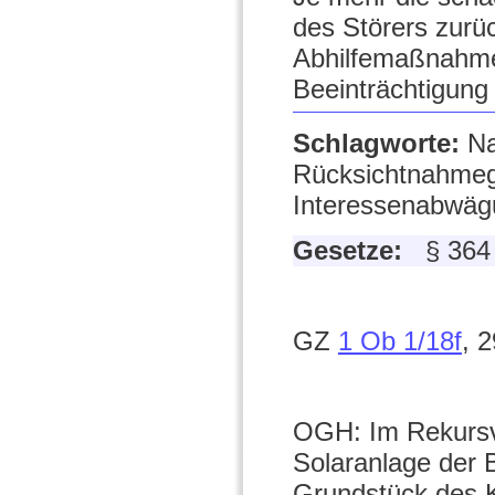
des Störers zurü
Abhilfemaßnahme
Beeinträchtigung
Schlagworte:
Na
Rücksichtnahmeg
Interessenabwäg
Gesetze:
§ 36
GZ
1 Ob 1/18f
, 
OGH: Im Rekursver
Solaranlage der 
Grundstück des Kl