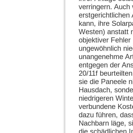
verringern. Auch
erstgerichtliche
kann, ihre Solar
Westen) anstatt 
objektiver Fehler 
ungewöhnlich nie
unangenehme Art 
entgegen der Ans
20/11f beurteilte
sie die Paneele n
Hausdach, sonder
niedrigeren Winte
verbundene Koste
dazu führen, das
Nachbarn läge, 
die schädlichen 