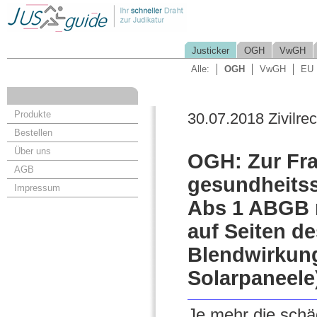
Justicker
OGH
VwGH
Alle:
OGH
VwGH
EU
Produkte
30.07.2018 Zivilrec
Bestellen
Über uns
OGH: Zur Fra
AGB
gesundheitss
Impressum
Abs 1 ABGB 
auf Seiten de
Blendwirkung 
Solarpaneele
Je mehr die schä