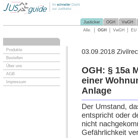
Justicker
OGH
VwGH
Alle:
OGH
VwGH
EU
Produkte
03.09.2018 Zivilrec
Bestellen
Über uns
OGH: § 15a M
AGB
einer Wohnun
Impressum
Anlage
Der Umstand, da
entspricht oder d
nicht nachgekomm
Gefährlichkeit ve