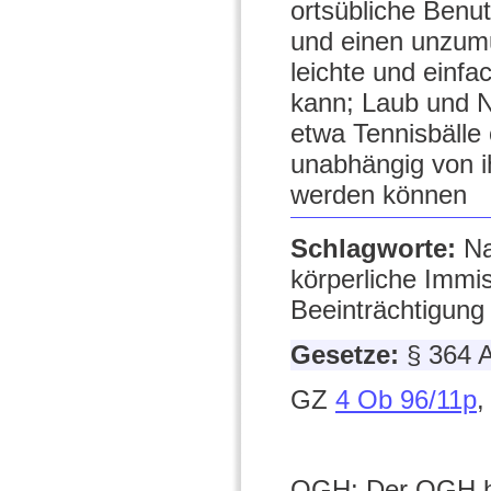
ortsübliche Benu
und einen unzumu
leichte und einfa
kann; Laub und N
etwa Tennisbälle
unabhängig von ih
werden können
Schlagworte:
Na
körperliche Immis
Beeinträchtigung
Gesetze:
§ 364
GZ
4 Ob 96/11p
,
OGH: Der OGH ha