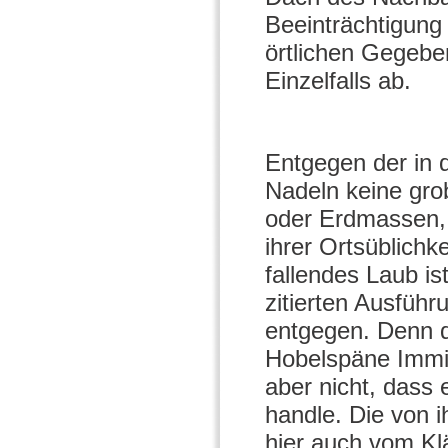
Beeinträchtigung 
örtlichen Gegeb
Einzelfalls ab.
Entgegen der in 
Nadeln keine gro
oder Erdmassen,
ihrer Ortsüblichk
fallendes Laub is
zitierten Ausfüh
entgegen. Denn d
Hobelspäne Immi
aber nicht, dass 
handle. Die von 
hier auch vom Kl