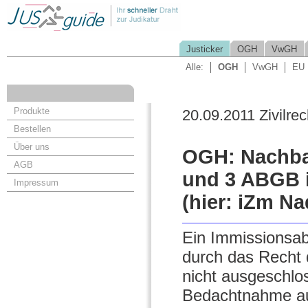
Justicker
OGH
VwGH
Alle:
OGH
VwGH
EU
Produkte
20.09.2011 Zivilrec
Bestellen
Über uns
OGH: Nachbar
AGB
und 3 ABGB i
Impressum
(hier: iZm N
Ein Immissionsa
durch das Recht 
nicht ausgeschlo
Bedachtnahme au