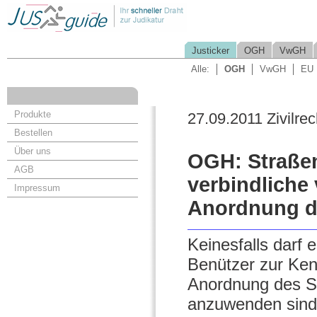
Justicker
OGH
VwGH
Alle:
OGH
VwGH
EU
Produkte
27.09.2011 Zivilrec
Bestellen
Über uns
OGH: Straßen
AGB
verbindliche
Impressum
Anordnung de
Keinesfalls darf
Benützer zur Kennt
Anordnung des St
anzuwenden sind