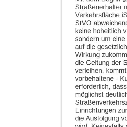
Straßenerhalter m
Verkehrsfläche i
StVO abweichende
keine hoheitlich
sondern um eine 
auf die gesetzlic
Wirkung zukommt.
die Geltung der 
verleihen, kommt
vorbehaltene - K
erforderlich, da
möglichst deutli
Straßenverkehrsz
Einrichtungen zu
die Ausfolgung vo
wird. Keinesfall