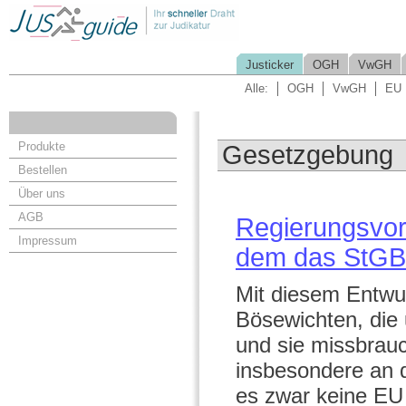
Justicker
OGH
VwGH
Alle:
OGH
VwGH
EU
Produkte
Gesetzgebung
Bestellen
Über uns
AGB
Regierungsvor
Impressum
dem das StGB 
Mit diesem Entwurf
Bösewichten, die 
und sie missbrau
insbesondere an d
es zwar keine EU 