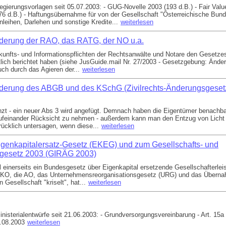
gierungsvorlagen seit 05.07.2003: - GUG-Novelle 2003 (193 d.B.) - Fair Valu
6 d.B.) - Haftungsübernahme für von der Gesellschaft "Österreichische Bun
ihen, Darlehen und sonstige Kredite...
weiterlesen
derung der RAO, das RATG, der NO u.a.
kunfts- und Informationspflichten der Rechtsanwälte und Notare den Gesetz
tztlich berichtet haben (siehe JusGuide.mail Nr. 27/2003 - Gesetzgebung: Än
ch durch das Agieren der...
weiterlesen
nderung des ABGB und des KSchG (Zivilrechts-Änderungsgeset
zt - ein neuer Abs 3 wird angefügt. Demnach haben die Eigentümer benachb
aufeinander Rücksicht zu nehmen - außerdem kann man den Entzug von Licht 
ücklich untersagen, wenn diese...
weiterlesen
genkapitalersatz-Gesetz (EKEG) und zum Gesellschafts- und
sgesetz 2003 (GIRÄG 2003)
 einerseits ein Bundesgesetz über Eigenkapital ersetzende Gesellschafterle
ie KO, die AO, das Unternehmensreorganisationsgesetz (URG) und das Übern
Gesellschaft "kriselt", hat...
weiterlesen
nisterialentwürfe seit 21.06.2003: - Grundversorgungsvereinbarung - Art. 15
4.08.2003
weiterlesen