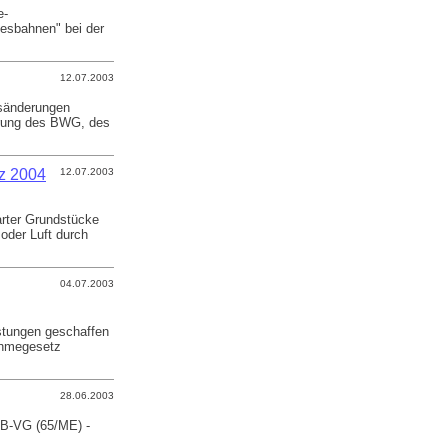
e-
desbahnen" bei der
12.07.2003
esänderungen
derung des BWG, des
z 2004
12.07.2003
arter Grundstücke
oder Luft durch
04.07.2003
istungen geschaffen
ahmegesetz
28.06.2003
a B-VG (65/ME) -