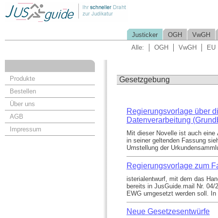
Justicker
OGH
VwGH
Alle:
OGH
VwGH
EU
Produkte
Gesetzgebung
Bestellen
Über uns
Regierungsvorlage über d
AGB
Datenverarbeitung (Grund
Impressum
Mit dieser Novelle ist auch e
in seiner geltenden Fassung sie
Umstellung der Urkundensammlun
Regierungsvorlage zum F
isterialentwurf, mit dem das Ha
bereits in JusGuide.mail Nr. 04/
EWG umgesetzt werden soll. In 
Neue Gesetzesentwürfe