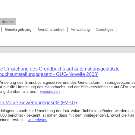
Suche
Gesetzgebung
Gerichtsbarkeit
Verwaltung
Sonstiges
ie Umstellung des Grundbuchs auf automationsgestützte
buchsumstellungsgesetz - GUG-Novelle 2003)
ine Änderung des Grundbuchsgesetzes und des Gerichtskommissärsgesetzes 
ht nur die Umstellung des Hauptbuchs und der Hilfsverzeichnisse auf ADV vor,
g die ebenfalls ein...
weiterlesen
air-Value-Bewertungsgesetz (FVBG)
ndelsgesetzbuch zur Umsetzung der Fair Value Richtlinie geändert werden soll
2003 berichtet - bekannt ist daher, dass mit dem vorliegenden Entwurf die Fai
einem ersten...
weiterlesen