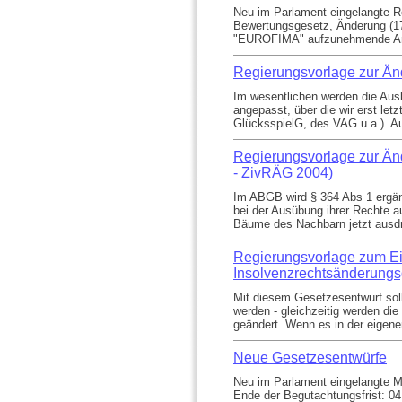
Neu im Parlament eingelangte Re
Bewertungsgesetz, Änderung (17
"EUROFIMA" aufzunehmende Anle
Regierungsvorlage zur Än
Im wesentlichen werden die Aus
angepasst, über die wir erst le
GlücksspielG, des VAG u.a.). Au
Regierungsvorlage zur Ä
- ZivRÄG 2004)
Im ABGB wird § 364 Abs 1 ergän
bei der Ausübung ihrer Rechte 
Bäume des Nachbarn jetzt ausdr
Regierungsvorlage zum Ei
Insolvenzrechtsänderung
Mit diesem Gesetzesentwurf soll
werden - gleichzeitig werden d
geändert. Wenn es in der eigenen 
Neue Gesetzesentwürfe
Neu im Parlament eingelangte Mi
Ende der Begutachtungsfrist: 0