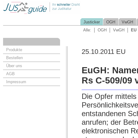
Justicker
OGH
VwGH
Alle:
OGH
VwGH
EU
Produkte
25.10.2011 EU
Bestellen
Über uns
EuGH: Namen
AGB
Rs C-509/09 
Impressum
Die Opfer mittel
Persönlichkeits
entstandenen Sch
anrufen; der Betr
elektronischen Re