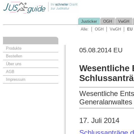
Justicker
OGH
VwGH
Alle:
OGH
VwGH
EU
Produkte
05.08.2014 EU
Bestellen
Über uns
Wesentliche
AGB
Schlussanträ
Impressum
Wesentliche Ent
Generalanwaltes 
17. Juli 2014
Schlussanträge d