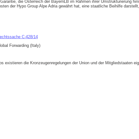
 Garantie, die Österreich der BayernLB im Rahmen ihrer Umstrukturierung hins
sten der Hypo Group Alpe Adria gewährt hat, eine staatliche Beihilfe darstellt,
 Rechtssache C-428/14
obal Forwarding (Italy)
 existieren die Kronzeugenregelungen der Union und der Mitgliedstaaten ei