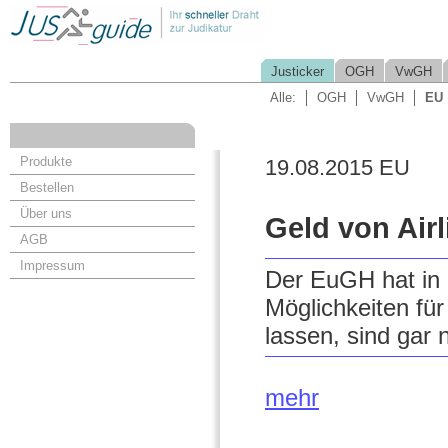
Justicker
OGH
VwGH
Alle:
OGH
VwGH
EU
Produkte
19.08.2015 EU
Bestellen
Über uns
Geld von Airl
AGB
Impressum
Der EuGH hat in 
Möglichkeiten fü
lassen, sind gar 
mehr