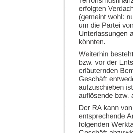
Terrorismusfinan
erfolgten Verdac
(gemeint wohl: nu
um die Partei vo
Unterlassungen 
könnten.
Weiterhin besteh
bzw. vor der Ent
erläuternden Be
Geschäft entwede
aufzuschieben ist
auflösende bzw.
Der RA kann von 
entsprechende An
folgenden Werktag
Geschäft abzuwi