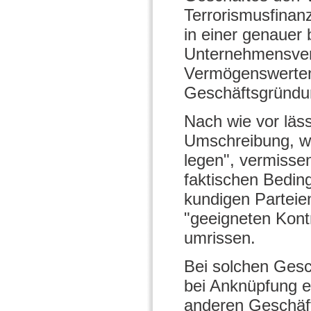
Terrorismusfinan
in einer genauer
Unternehmensver
Vermögenswerten
Geschäftsgründun
Nach wie vor läs
Umschreibung, w
legen", vermisse
faktischen Bedi
kundigen Parteien
"geeigneten Kontr
umrissen.
Bei solchen Gesch
bei Anknüpfung e
anderen Geschäf