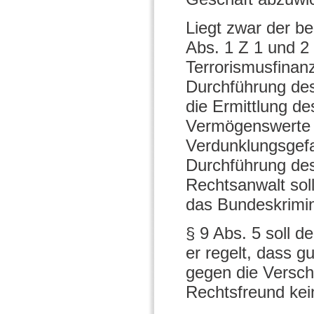
Liegt zwar der b
Abs. 1 Z 1 und 2
Terrorismusfinan
Durchführung des
die Ermittlung de
Vermögenswerte e
Verdunklungsgefah
Durchführung des
Rechtsanwalt soll
das Bundeskrimin
§ 9 Abs. 5 soll 
er regelt, dass g
gegen die Verschw
Rechtsfreund kei