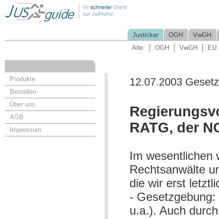
Justicker
OGH
VwGH
Alle:
OGH
VwGH
EU
Produkte
12.07.2003 Geset
Bestellen
Über uns
Regierungsvo
AGB
RATG, der NO
Impressum
Im wesentlichen 
Rechtsanwälte u
die wir erst letz
- Gesetzgebung:
u.a.). Auch durc