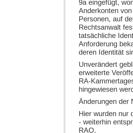
9a eingefügt, w
Anderkonten von R
Personen, auf de
Rechtsanwalt fest
tatsächliche Iden
Anforderung bek
deren Identität 
Unverändert gebl
erweiterte Veröff
RA-Kammertage
hingewiesen wer
Änderungen der 
Hier wurden nur
- weiterhin ents
RAO.