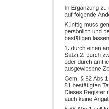
In Ergänzung zu 
auf folgende Änd
Künftig muss gem.
persönlich und d
bestätigen lassen
1. durch einen am
Satz),2. durch z
oder durch amtlic
ausgewiesene Z
Gem. § 82 Abs 1 
81 bestätigten T
Dieses Register 
auch keine Angab
§ 88 Abs 1 soll kü