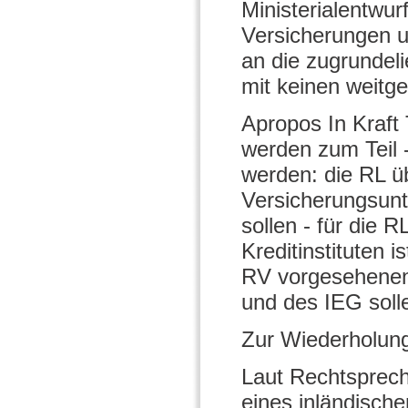
Ministerialentwur
Versicherungen u
an die zugrundeli
mit keinen weit
Apropos In Kraft 
werden zum Teil -
werden: die RL ü
Versicherungsun
sollen - für die 
Kreditinstituten i
RV vorgesehenen
und des IEG soll
Zur Wiederholung
Laut Rechtsprec
eines inländisch