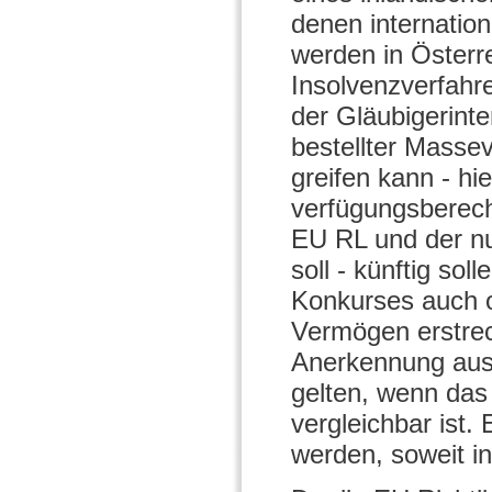
denen internatio
werden in Österr
Insolvenzverfahre
der Gläubigerinte
bestellter Masse
greifen kann - hie
verfügungsberecht
EU RL und der nu
soll - künftig sol
Konkurses auch o
Vermögen erstrec
Anerkennung ausl
gelten, wenn das
vergleichbar ist.
werden, soweit in