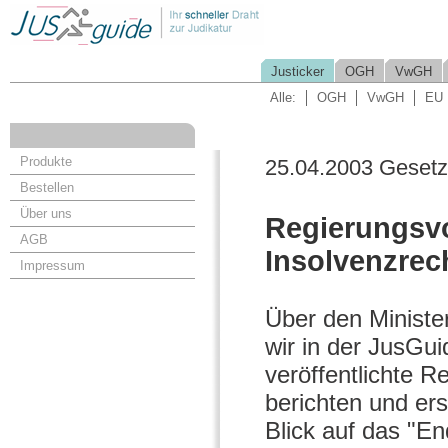
Justicker
OGH
VwGH
Alle:
OGH
VwGH
EU
Produkte
25.04.2003 Geset
Bestellen
Über uns
Regierungsvo
AGB
Insolvenzrec
Impressum
Über den Ministe
wir in der JusGui
veröffentlichte R
berichten und ers
Blick auf das "E