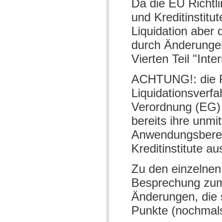
Da die EU Richtl
und Kreditinstitu
Liquidation aber 
durch Änderunge
Vierten Teil "Int
ACHTUNG!: die R
Liquidationsverfa
Verordnung (EG)
bereits ihre unmi
Anwendungsberei
Kreditinstitute 
Zu den einzelnen
Besprechung zum M
Änderungen, die 
Punkte (nochmals