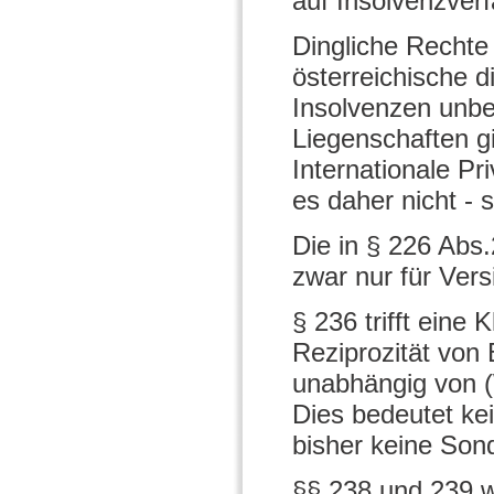
auf Insolvenzve
Dingliche Rechte
österreichische d
Insolvenzen unber
Liegenschaften gil
Internationale Pr
es daher nicht - 
Die in § 226 Abs.
zwar nur für Vers
§ 236 trifft eine 
Reziprozität von
unabhängig von (
Dies bedeutet ke
bisher keine Sond
§§ 238 und 239 w