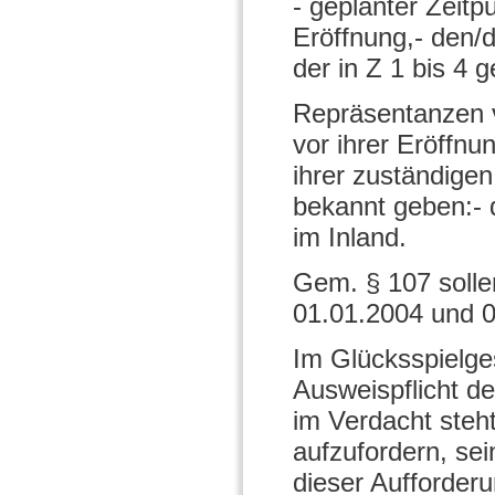
- geplanter Zeitpu
Eröffnung,- den/d
der in Z 1 bis 4
Repräsentanzen v
vor ihrer Eröffn
ihrer zuständig
bekannt geben:- d
im Inland.
Gem. § 107 solle
01.01.2004 und 01
Im Glücksspielge
Ausweispflicht d
im Verdacht steh
aufzufordern, se
dieser Aufforderu