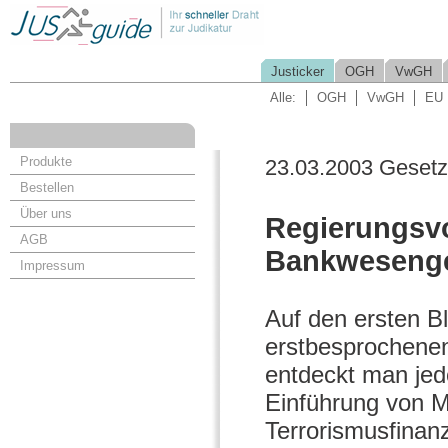
Justicker
OGH
VwGH
Alle:
OGH
VwGH
EU
Produkte
23.03.2003 Geset
Bestellen
Über uns
Regierungsvo
AGB
Bankweseng
Impressum
Auf den ersten Bl
erstbesprochene
entdeckt man jed
Einführung von M
Terrorismusfinanz