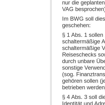
nur die geplant
VAG besprochen)
Im BWG soll die
geschehen:
§ 1 Abs. 1 solle
schaltermäßige A
schaltermäßige V
Reiseschecks so
durch unbare Üb
sonstige Verwen
(sog. Finanztran
gehören sollen (j
betrieben werden
§ 4 Abs. 3 soll d
Identität und Adre