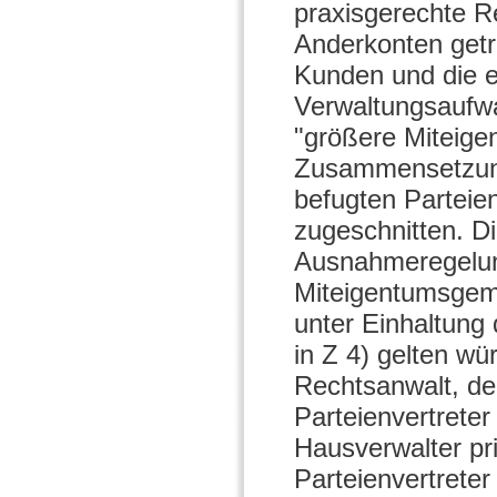
praxisgerechte 
Anderkonten getro
Kunden und die e
Verwaltungsaufwa
"größere Miteig
Zusammensetzung"
befugten Parteie
zugeschnitten. D
Ausnahmeregelung
Miteigentumsgem
unter Einhaltung
in Z 4) gelten wür
Rechtsanwalt, de
Parteienvertreter
Hausverwalter pri
Parteienvertreter