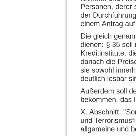
Personen, derer s
der Durchführung
einem Antrag au
Die gleich genan
dienen: § 35 sol
Kreditinstitute,
danach die Preis
sie sowohl innerh
deutlich lesbar si
Außerdem soll der
bekommen, das lau
X. Abschnitt: "S
und Terrorismusfi
allgemeine und b