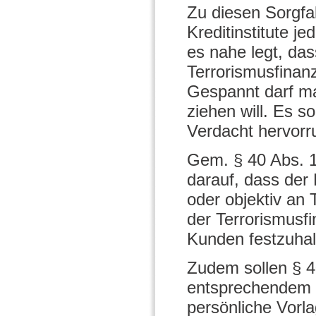
Zu diesen Sorgfal
Kreditinstitute j
es nahe legt, da
Terrorismusfina
Gespannt darf ma
ziehen will. Es s
Verdacht hervorr
Gem. § 40 Abs. 1
darauf, dass der 
oder objektiv an 
der Terrorismusfi
Kunden festzuhal
Zudem sollen § 4
entsprechendem V
persönliche Vorla