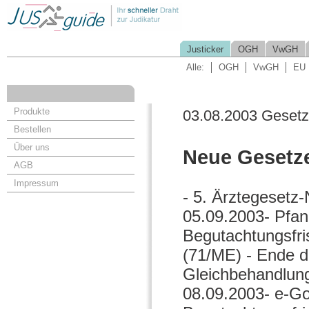
Justicker
OGH
VwGH
Alle:
OGH
VwGH
EU
Produkte
03.08.2003 Geset
Bestellen
Über uns
Neue Gesetz
AGB
Impressum
- 5. Ärztegesetz-
05.09.2003- Pfan
Begutachtungsfri
(71/ME) - Ende d
Gleichbehandlung
08.09.2003- e-G