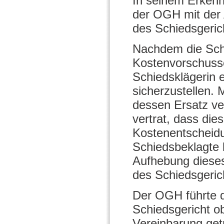
In seinem Erkenn
der OGH mit der 
des Schiedsgeric
Nachdem die Schi
Kostenvorschusse
Schiedsklägerin 
sicherzustellen. 
dessen Ersatz ver
vertrat, dass die
Kostenentscheidu
Schiedsbeklagte 
Aufhebung dieses
des Schiedsgeric
Der OGH führte d
Schiedsgericht ob
Vereinbarung getr