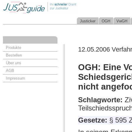
Justicker
OGH
VwGH
Produkte
12.05.2006 Verfah
Bestellen
Über uns
OGH: Eine Vo
AGB
Schiedsgeric
Impressum
nicht angefo
Schlagworte:
Zi
Teilschiedsspruc
Gesetze:
§ 595