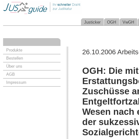
Justicker
OGH
VwGH
Produkte
26.10.2006 Arbeits
Bestellen
Über uns
OGH: Die mi
AGB
Erstattungsb
Impressum
Zuschüsse an
Entgeltfortz
Wesen nach e
der sukzessi
Sozialgerich