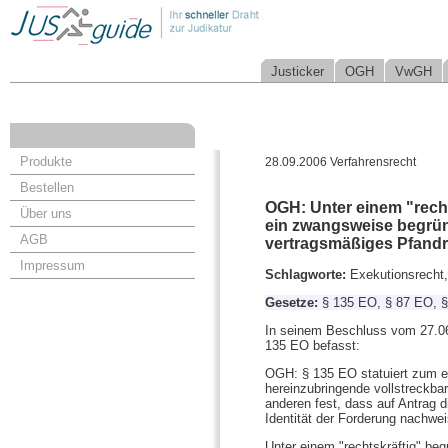
Justicker
OGH
VwGH
Produkte
28.09.2006 Verfahrensrecht
Bestellen
OGH: Unter einem "recht
Über uns
ein zwangsweise begrün
AGB
vertragsmäßiges Pfandr
Impressum
Schlagworte:
Exekutionsrecht,
Gesetze:
§ 135 EO, § 87 EO, 
In seinem Beschluss vom 27.06.
135 EO befasst:
OGH: § 135 EO statuiert zum ein
hereinzubringende vollstreckbar
anderen fest, dass auf Antrag d
Identität der Forderung nachwei
Unter einem "rechtskräftig" be