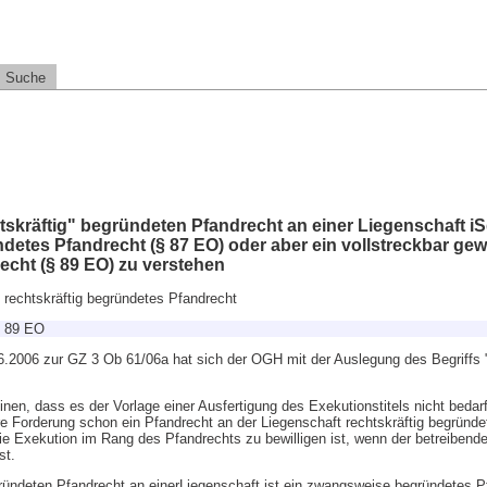
Suche
skräftig" begründeten Pfandrecht an einer Liegenschaft iS
detes Pfandrecht (§ 87 EO) oder aber ein vollstreckbar ge
echt (§ 89 EO) zu verstehen
 rechtskräftig begründetes Pfandrecht
§ 89 EO
2006 zur GZ 3 Ob 61/06a hat sich der OGH mit der Auslegung des Begriffs "r
en, dass es der Vorlage einer Ausfertigung des Exekutionstitels nicht bedarf
e Forderung schon ein Pfandrecht an der Liegenschaft rechtskräftig begründet
ie Exekution im Rang des Pfandrechts zu bewilligen ist, wenn der betreibende
st.
gründeten Pfandrecht an einerLiegenschaft ist ein zwangsweise begründetes P