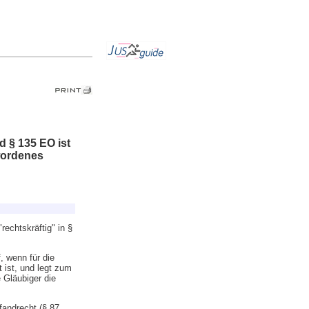
d § 135 EO ist
wordenes
echtskräftig" in §
, wenn für die
 ist, und legt zum
 Gläubiger die
fandrecht (§ 87