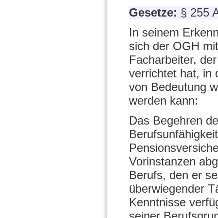
Gesetze:
§ 255 
In seinem Erkenn
sich der OGH mit
Facharbeiter, der
verrichtet hat, i
von Bedeutung wa
werden kann:
Das Begehren de
Berufsunfähigkei
Pensionsversiche
Vorinstanzen abge
Berufs, den er s
überwiegender Tä
Kenntnisse verfü
seiner Berufsgru