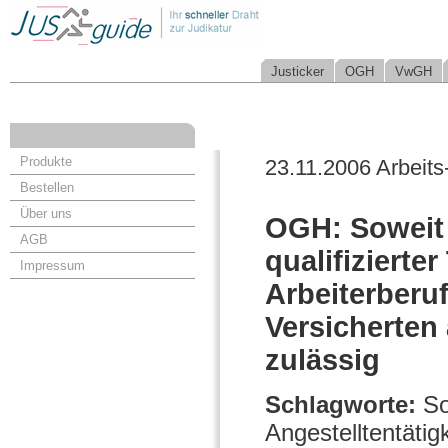
Justicker
OGH
VwGH
Produkte
23.11.2006 Arbeits
Bestellen
Über uns
OGH: Soweit s
AGB
qualifizierte
Impressum
Arbeiterberuf
Versicherten 
zulässig
Schlagworte:
So
Angestelltentätigk