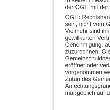
In seinem Beschl
der OGH mit der 
OGH: Rechtshand
sein, nicht vom
Vielmehr sind ih
gewillkürten Vert
Genehmigung, au
zuzurechnen. Glei
Gemeinschuldners
eröffnet oder ver
vorgenommen werd
Zutun des Gemein
Anfechtungsgrund
maßgeblich auf d