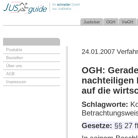
Justicker
OGH
VwGH
Produkte
24.01.2007 Verfah
Bestellen
Über uns
OGH: Gerade
AGB
nachteiligen
Impressum
auf die wirt
Schlagworte:
Ko
Betrachtungswei
Gesetze:
§§ 27 