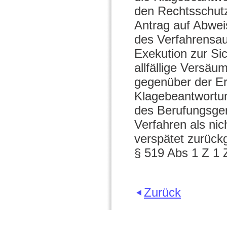
den Rechtsschut
Antrag auf Abwei
des Verfahrensau
Exekution zur Si
allfällige Versäu
gegenüber der Ers
Klagebeantwortun
des Berufungsger
Verfahren als ni
verspätet zurück
§ 519 Abs 1 Z 1 
Zurück