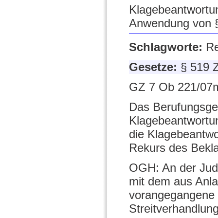
Klagebeantwortung
Anwendung von §
Schlagworte:
Re
Gesetze:
§ 519
GZ 7 Ob 221/07m
Das Berufungsger
Klagebeantwortun
die Klagebeantwor
Rekurs des Bekla
OGH: An der Judi
mit dem aus Anlas
vorangegangene V
Streitverhandlun