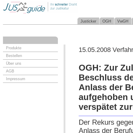
Justicker
OGH
VwGH
Produkte
15.05.2008 Verfah
Bestellen
Über uns
OGH: Zur Zul
AGB
Beschluss de
Impressum
Anlass der B
aufgehoben u
verspätet zu
Der Rekurs gegen
Anlass der Beruf