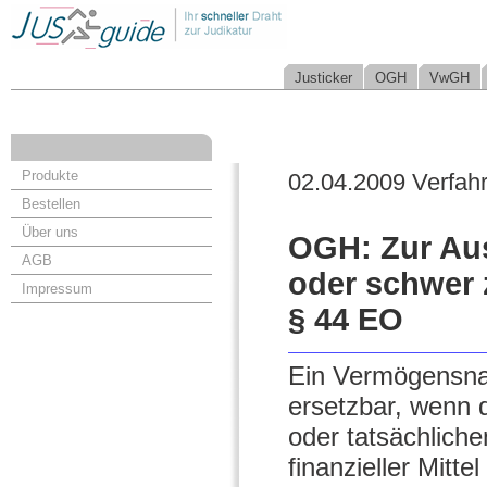
Justicker
OGH
VwGH
Produkte
02.04.2009 Verfah
Bestellen
Über uns
OGH: Zur Aus
AGB
oder schwer 
Impressum
§ 44 EO
Ein Vermögensnac
ersetzbar, wenn 
oder tatsächlic
finanzieller Mitte