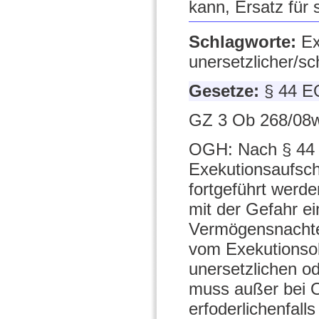
kann, Ersatz für
Schlagworte:
Ex
unersetzlicher/s
Gesetze:
§ 44 E
GZ 3 Ob 268/08w
OGH: Nach § 44 A
Exekutionsaufsch
fortgeführt werd
mit der Gefahr e
Vermögensnachte
vom Exekutionsob
unersetzlichen o
muss außer bei O
erfoderlichenfall