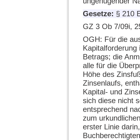
ungenügender N
Gesetze:
§ 210 
GZ 3 Ob 7/09i, 2
OGH: Für die au
Kapitalforderung
Betrags; die Anm
alle für die Übe
Höhe des Zinsfuß
Zinsenlaufs, enth
Kapital- und Zins
sich diese nicht
entsprechend nac
zum urkundlichen
erster Linie dari
Buchberechtigten