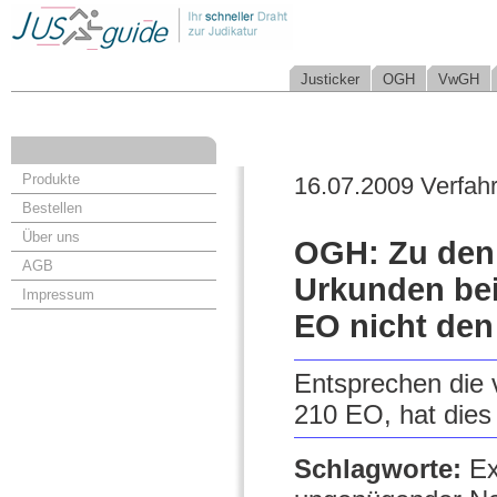
Justicker
OGH
VwGH
Produkte
16.07.2009 Verfah
Bestellen
Über uns
OGH: Zu den 
AGB
Urkunden be
Impressum
EO nicht den
Entsprechen die 
210 EO, hat dies
Schlagworte:
Ex