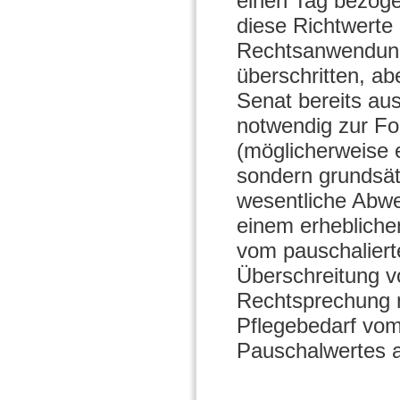
einen Tag bezoge
diese Richtwerte 
Rechtsanwendung 
überschritten, a
Senat bereits au
notwendig zur Fol
(möglicherweise e
sondern grundsät
wesentliche Abwe
einem erhebliche
vom pauschalierte
Überschreitung 
Rechtsprechung n
Pflegebedarf vom
Pauschalwertes a