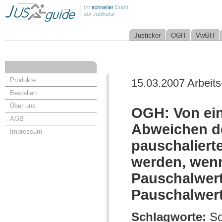
Justicker
OGH
VwGH
Produkte
15.03.2007 Arbeits
Bestellen
Über uns
OGH: Von ein
AGB
Abweichen d
Impressum
pauschaliert
werden, wenn
Pauschalwert
Pauschalwer
Schlagworte:
So