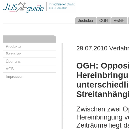
Justicker
OGH
VwGH
Produkte
29.07.2010 Verfah
Bestellen
Über uns
OGH: Opposi
AGB
Hereinbringu
Impressum
unterschiedl
Streitanhäng
Zwischen zwei Op
Hereinbringung v
Zeiträume liegt d