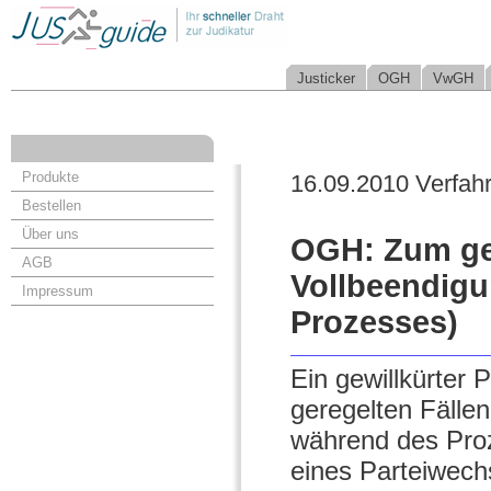
Justicker
OGH
VwGH
Produkte
16.09.2010 Verfah
Bestellen
Über uns
OGH: Zum gew
AGB
Vollbeendigu
Impressum
Prozesses)
Ein gewillkürter 
geregelten Fällen
während des Pro
eines Parteiwech