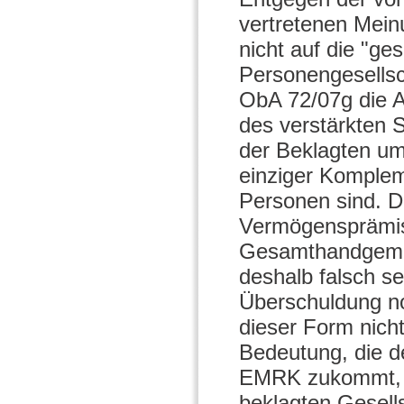
vertretenen Mein
nicht auf die "g
Personengesellsc
ObA 72/07g die A
des verstärkten 
der Beklagten um
einziger Komplem
Personen sind. D
Vermögensprämiss
Gesamthandgemei
deshalb falsch se
Überschuldung no
dieser Form nicht
Bedeutung, die d
EMRK zukommt, i
beklagten Gesell