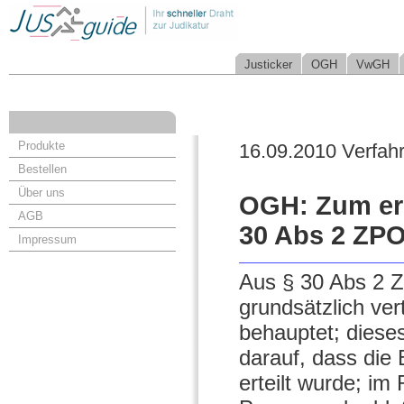
Justicker
OGH
VwGH
Produkte
16.09.2010 Verfah
Bestellen
Über uns
OGH: Zum erl
AGB
30 Abs 2 ZP
Impressum
Aus § 30 Abs 2 Z
grundsätzlich ver
behauptet; diese
darauf, dass die
erteilt wurde; im