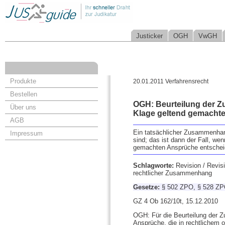
Justicker
OGH
VwGH
Produkte
20.01.2011 Verfahrensrecht
Bestellen
OGH: Beurteilung der Zu
Über uns
Klage geltend gemacht
AGB
Ein tatsächlicher Zusammenhan
Impressum
sind; das ist dann der Fall, we
gemachten Ansprüche entscheid
Schlagworte:
Revision / Revis
rechtlicher Zusammenhang
Gesetze:
§ 502 ZPO, § 528 ZP
GZ 4 Ob 162/10t, 15.12.2010
OGH: Für die Beurteilung der Z
Ansprüche, die in rechtlichem