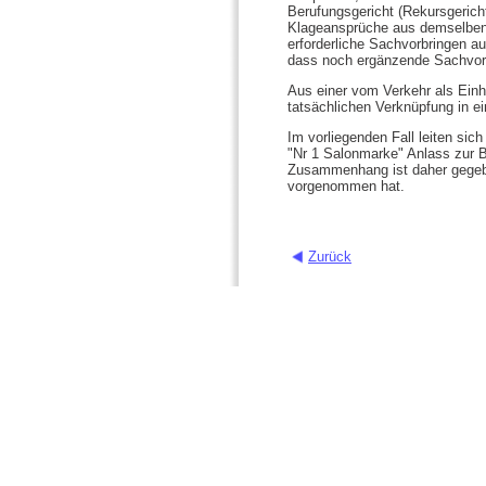
Berufungsgericht (Rekursgerich
Klageansprüche aus demselben K
erforderliche Sachvorbringen a
dass noch ergänzende Sachvorbr
Aus einer vom Verkehr als Ein
tatsächlichen Verknüpfung in 
Im vorliegenden Fall leiten si
"Nr 1 Salonmarke" Anlass zur B
Zusammenhang ist daher gegebe
vorgenommen hat.
Zurück