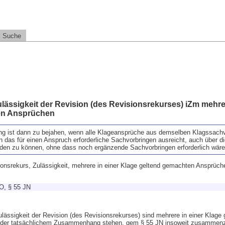
Suche
lässigkeit der Revision (des Revisionsrekurses) iZm mehre
en Ansprüchen
g ist dann zu bejahen, wenn alle Klageansprüche aus demselben Klagssachve
nn das für einen Anspruch erforderliche Sachvorbringen ausreicht, auch über d
en zu können, ohne dass noch ergänzende Sachvorbringen erforderlich wäre
ionsrekurs, Zulässigkeit, mehrere in einer Klage geltend gemachten Ansprüche
O, § 55 JN
ulässigkeit der Revision (des Revisionsrekurses) sind mehrere in einer Klage
 oder tatsächlichem Zusammenhang stehen, gem § 55 JN insoweit zusammenz