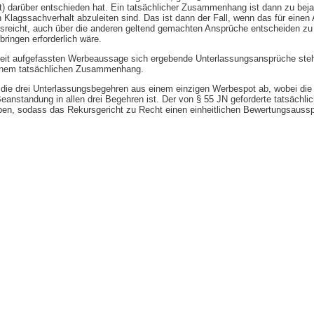
t) darüber entschieden hat. Ein tatsächlicher Zusammenhang ist dann zu beja
lagssachverhalt abzuleiten sind. Das ist dann der Fall, wenn das für einen
usreicht, auch über die anderen geltend gemachten Ansprüche entscheiden z
ingen erforderlich wäre.
heit aufgefassten Werbeaussage sich ergebende Unterlassungsansprüche steh
einem tatsächlichen Zusammenhang.
ch die drei Unterlassungsbegehren aus einem einzigen Werbespot ab, wobei di
eanstandung in allen drei Begehren ist. Der von § 55 JN geforderte tatsächli
n, sodass das Rekursgericht zu Recht einen einheitlichen Bewertungsauss