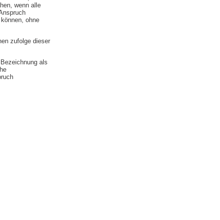
hen, wenn alle
 Anspruch
u können, ohne
en zufolge dieser
e Bezeichnung als
che
pruch