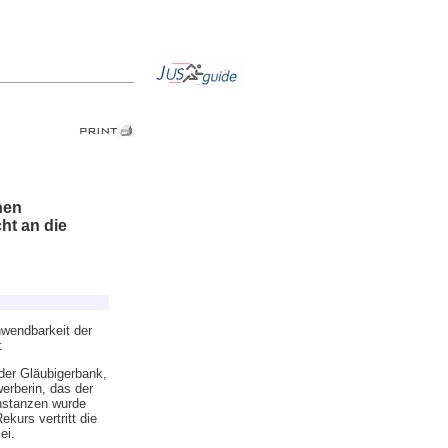
hen
ht an die
wendbarkeit der
:
der Gläubigerbank,
erberin, das der
nstanzen wurde
kurs vertritt die
ei.