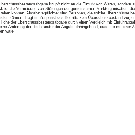
Überschussbestandsabgabe knüpft nicht an die Einfuhr von Waren, sondern a
 ist die Vermeidung von Störungen der gemeinsamen Marktorganisation, die d
stehen können. Abgabeverpflichtet sind Personen, die solche Überschüsse be
ielen können. Liegt im Zeitpunkt des Beitritts kein Überschussbestand vor, e
Höhe der Überschussbestandsabgabe durch einen Vergleich mit Einfuhrabgab
keine Änderung der Rechtsnatur der Abgabe dahingehend, dass sie mit einer A
len wäre.