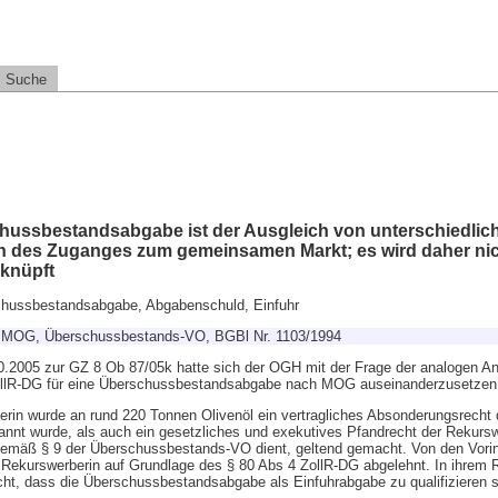
Suche
ussbestandsabgabe ist der Ausgleich von unterschiedlic
ch des Zuganges zum gemeinsamen Markt; es wird daher nic
knüpft
schussbestandsabgabe, Abgabenschuld, Einfuhr
, MOG, Überschussbestands-VO, BGBl Nr. 1103/1994
.2005 zur GZ 8 Ob 87/05k hatte sich der OGH mit der Frage der analogen An
llR-DG für eine Überschussbestandsabgabe nach MOG auseinanderzusetzen
in wurde an rund 220 Tonnen Olivenöl ein vertragliches Absonderungsrecht 
nt wurde, als auch ein gesetzliches und exekutives Pfandrecht der Rekursw
emäß § 9 der Überschussbestands-VO dient, geltend gemacht. Von den Vori
 Rekurswerberin auf Grundlage des § 80 Abs 4 ZollR-DG abgelehnt. In ihrem Re
ht, dass die Überschussbestandsabgabe als Einfuhrabgabe zu qualifizieren s