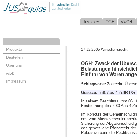
Justicker
OGH
VwGH
Produkte
17.12.2005 Wirtschaftsrecht
Bestellen
OGH: Zweck der Übersch
Über uns
Belastungen hinsichtli
AGB
Einfuhr von Waren ange
Impressum
Schlagworte:
Zollrecht, Über
Gesetze:
§ 80 Abs 4 ZollR-DG
In seinem Beschluss vom 06.10
Bestimmung des § 80 Abs 4 Zo
Im Konkurs der Gemeinschuldner
das vom Masseverwalter anerkan
Sicherung der Abgabenschuld g
das gesetzliche Pfandrecht der
Rekurswerberin die Rechtsansic