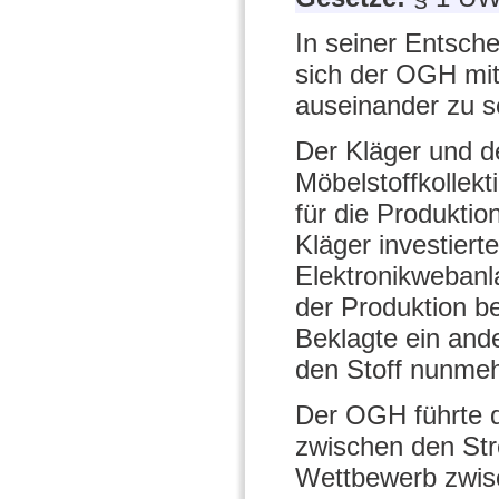
In seiner Entsch
sich der OGH mi
auseinander zu s
Der Kläger und d
Möbelstoffkollek
für die Produktio
Kläger investierte
Elektronikwebanl
der Produktion b
Beklagte ein and
den Stoff nunme
Der OGH führte d
zwischen den Stre
Wettbewerb zwis