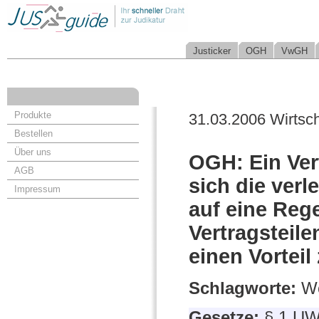
Justicker
OGH
VwGH
Produkte
31.03.2006 Wirtsch
Bestellen
Über uns
OGH: Ein Ver
AGB
sich die verl
Impressum
auf eine Reg
Vertragsteile
einen Vorteil
Schlagworte:
We
Gesetze:
§ 1 U