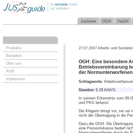
Justicker
OGH
VwGH
Produkte
27.07.2007 Arbeits- und Sozialrec
Bestellen
OGH: Eine besondere Au
Über uns
Betriebsvereinbarung be
AGB
der Normunterworfenen 
Impressum
Schlagworte:
Arbeitsverfassun
Gesetze:
§ 29 ArbVG
In seinem Erkenntnis vom 09.0
und PKG befasst:
Die Klägerin bringt vor, sie s
nicht der Übertragung in die P
Dazu der OGH: Die Übertragung 
eine Pensionskasse bedarf nich
Normunterworfenen durch die Par