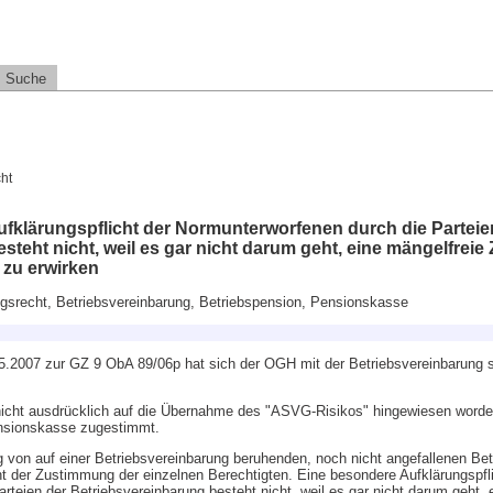
Suche
ht
fklärungspflicht der Normunterworfenen durch die Parteie
steht nicht, weil es gar nicht darum geht, eine mängelfrei
zu erwirken
gsrecht, Betriebsvereinbarung, Betriebspension, Pensionskasse
5.2007 zur GZ 9 ObA 89/06p hat sich der OGH mit der Betriebsvereinbarun
ei nicht ausdrücklich auf die Übernahme des "ASVG-Risikos" hingewiesen word
ensionskasse zugestimmt.
von auf einer Betriebsvereinbarung beruhenden, noch nicht angefallenen Bet
t der Zustimmung der einzelnen Berechtigten. Eine besondere Aufklärungspfli
teien der Betriebsvereinbarung besteht nicht, weil es gar nicht darum geht, 