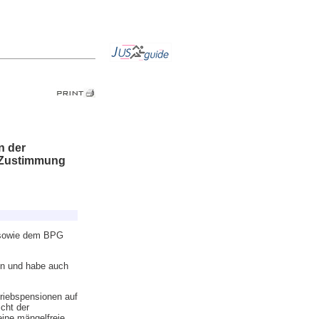
n der
e Zustimmung
g sowie dem BPG
en und habe auch
riebspensionen auf
cht der
eine mängelfreie