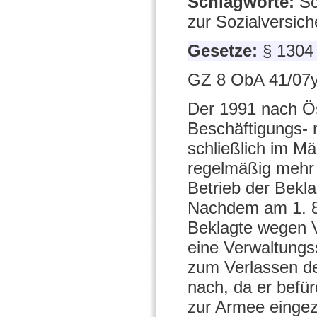
Schlagworte:
Sc
zur Sozialversic
Gesetze:
§ 130
GZ 8 ObA 41/07y
Der 1991 nach Ös
Beschäftigungs- 
schließlich im Mä
regelmäßig mehr
Betrieb der Bekl
Nachdem am 1. 8.
Beklagte wegen 
eine Verwaltungs
zum Verlassen de
nach, da er befü
zur Armee eingez