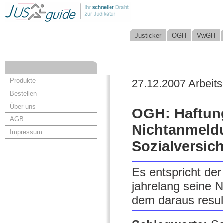
Justicker
OGH
VwGH
Produkte
27.12.2007 Arbeits
Bestellen
Über uns
OGH: Haftung
AGB
Nichtanmeld
Impressum
Sozialversic
Es entspricht de
jahrelang seine 
dem daraus result