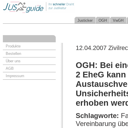
Justicker
OGH
VwGH
Produkte
12.04.2007 Zivilrec
Bestellen
Über uns
OGH: Bei ein
AGB
2 EheG kann
Impressum
Austauschver
Unsicherheit
erhoben wer
Schlagworte:
Fa
Vereinbarung übe