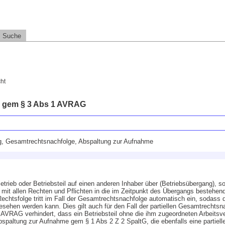
Suche
ht
 gem § 3 Abs 1 AVRAG
g, Gesamtrechtsnachfolge, Abspaltung zur Aufnahme
ieb oder Betriebsteil auf einen anderen Inhaber über (Betriebsübergang), so 
mit allen Rechten und Pflichten in die im Zeitpunkt des Übergangs bestehen
 Rechtsfolge tritt im Fall der Gesamtrechtsnachfolge automatisch ein, sodas
gesehen werden kann. Dies gilt auch für den Fall der partiellen Gesamtrechtsna
 AVRAG verhindert, dass ein Betriebsteil ohne die ihm zugeordneten Arbeitsve
bspaltung zur Aufnahme gem § 1 Abs 2 Z 2 SpaltG, die ebenfalls eine partiell