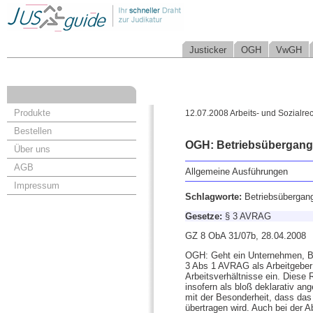
Justicker
OGH
VwGH
Produkte
12.07.2008 Arbeits- und Sozialrec
Bestellen
OGH: Betriebsübergang
Über uns
AGB
Allgemeine Ausführungen
Impressum
Schlagworte:
Betriebsübergan
Gesetze:
§ 3 AVRAG
GZ 8 ObA 31/07b, 28.04.2008
OGH: Geht ein Unternehmen, Betr
3 Abs 1 AVRAG als Arbeitgeber 
Arbeitsverhältnisse ein. Diese
insofern als bloß deklarativ an
mit der Besonderheit, dass das
übertragen wird. Auch bei der A