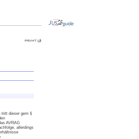
tritt dieser gem §
den
s das AVRAG
chfolge, allerdings
rhältnisse
e