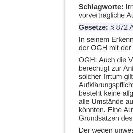
Schlagworte:
Ir
vorvertragliche 
Gesetze:
§ 872 
In seinem Erkenn
der OGH mit der 
OGH: Auch die Ve
berechtigt zur An
solcher Irrtum gil
Aufklärungspflich
besteht keine al
alle Umstände au
könnten. Eine Au
Grundsätzen des 
Der wegen unwese