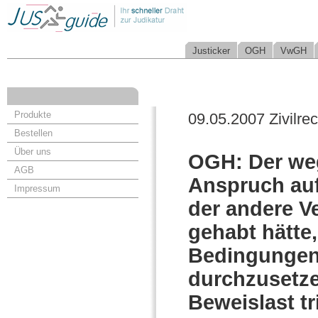
Justicker
OGH
VwGH
Produkte
09.05.2007 Zivilrec
Bestellen
Über uns
OGH: Der we
AGB
Anspruch auf
Impressum
der andere Ve
gehabt hätte
Bedingungen 
durchzusetze
Beweislast tr