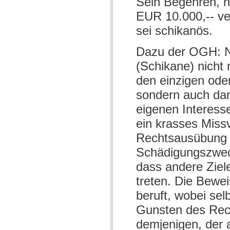
Sein Begehren, n
EUR 10.000,-- ve
sei schikanös.
Dazu der OGH: N
(Schikane) nicht
den einzigen ode
sondern auch da
eigenen Interess
ein krasses Missv
Rechtsausübung d
Schädigungszwec
dass andere Ziel
treten. Die Bewei
beruft, wobei sel
Gunsten des Rec
demjenigen, der 