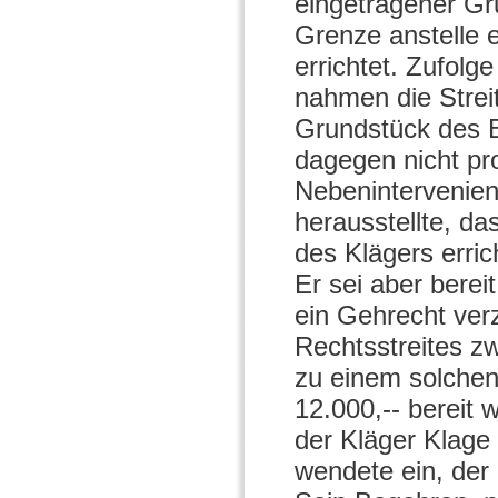
eingetragener Gr
Grenze anstelle 
errichtet. Zufolg
nahmen die Streit
Grundstück des B
dagegen nicht pro
Nebenintervenie
herausstellte, d
des Klägers erric
Er sei aber berei
ein Gehrecht ver
Rechtsstreites z
zu einem solchen
12.000,-- bereit
der Kläger Klage
wendete ein, der