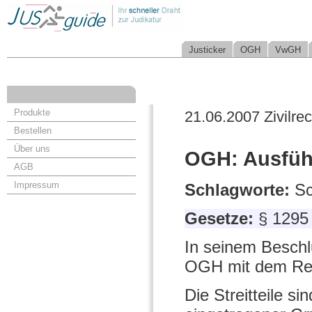
Justicker
OGH
VwGH
Produkte
21.06.2007 Zivilrec
Bestellen
Über uns
OGH: Ausfüh
AGB
Impressum
Schlagworte:
Sc
Gesetze:
§ 1295
In seinem Beschl
OGH mit dem Rec
Die Streitteile s