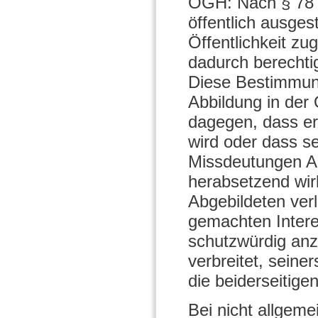
OGH: Nach § 78 
öffentlich ausges
Öffentlichkeit z
dadurch berechti
Diese Bestimmung
Abbildung in der 
dagegen, dass er 
wird oder dass sei
Missdeutungen A
herabsetzend wirk
Abgebildeten verl
gemachten Interes
schutzwürdig anz
verbreitet, seine
die beiderseitig
Bei nicht allgem