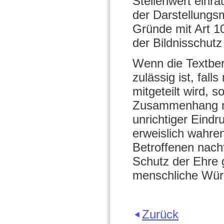
Stellenwert einr
der Darstellungsm
Gründe mit Art 1
der Bildnisschutz
Wenn die Textber
zulässig ist, fal
mitgeteilt wird, s
Zusammenhang nic
unrichtiger Eindru
erweislich wahren
Betroffenen nacht
Schutz der Ehre 
menschliche Würd
Zurück