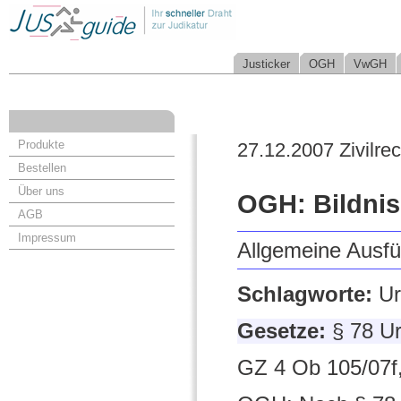
Justicker
OGH
VwGH
Produkte
27.12.2007 Zivilrec
Bestellen
Über uns
OGH: Bildnis
AGB
Impressum
Allgemeine Ausf
Schlagworte:
Ur
Gesetze:
§ 78 U
GZ 4 Ob 105/07f