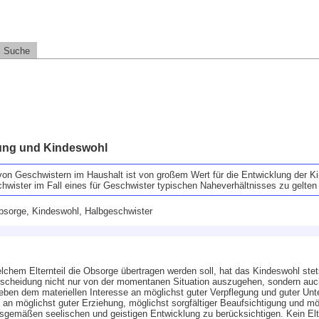
Suche
ung und Kindeswohl
 Geschwistern im Haushalt ist von großem Wert für die Entwicklung der Kin
chwister im Fall eines für Geschwister typischen Naheverhältnisses zu gelten
bsorge, Kindeswohl, Halbgeschwister
chem Elternteil die Obsorge übertragen werden soll, hat das Kindeswohl ste
ntscheidung nicht nur von der momentanen Situation auszugehen, sondern auc
eben dem materiellen Interesse an möglichst guter Verpflegung und guter Unt
 an möglichst guter Erziehung, möglichst sorgfältiger Beaufsichtigung und mö
gemäßen seelischen und geistigen Entwicklung zu berücksichtigen. Kein Elte