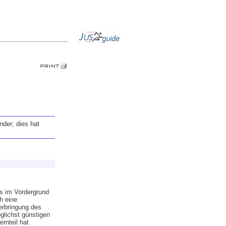
der; dies hat
ts im Vordergrund
h eine
erbringung des
glichst günstigen
rnteil hat