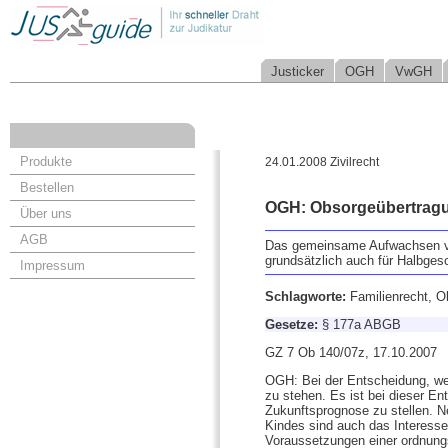
Justicker
OGH
VwGH
Produkte
24.01.2008 Zivilrecht
Bestellen
OGH: Obsorgeübertrag
Über uns
AGB
Das gemeinsame Aufwachsen von
grundsätzlich auch für Halbges
Impressum
Schlagworte:
Familienrecht, O
Gesetze:
§ 177a ABGB
GZ 7 Ob 140/07z, 17.10.2007
OGH: Bei der Entscheidung, wel
zu stehen. Es ist bei dieser E
Zukunftsprognose zu stellen. N
Kindes sind auch das Interesse
Voraussetzungen einer ordnungs