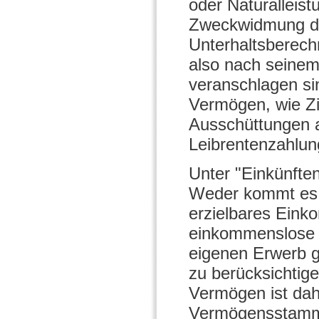
oder Naturalleist
Zweckwidmung der
Unterhaltsberechn
also nach seine
veranschlagen si
Vermögen, wie Z
Ausschüttungen au
Leibrentenzahlun
Unter "Einkünfte
Weder kommt es 
erzielbares Eink
einkommenslose 
eigenen Erwerb g
zu berücksichtige
Vermögen ist dah
Vermögensstamm n