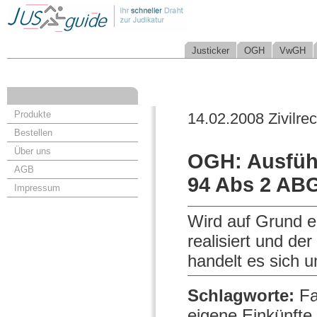
Justicker
OGH
VwGH
Produkte
14.02.2008 Zivilrec
Bestellen
Über uns
OGH: Ausführ
AGB
94 Abs 2 AB
Impressum
Wird auf Grund e
realisiert und d
handelt es sich 
Schlagworte:
Fa
eigene Einkünfte