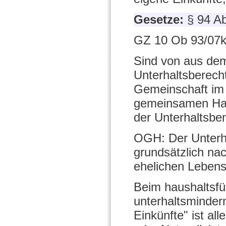
Gesetze:
§ 94 A
GZ 10 Ob 93/07k
Sind von aus de
Unterhaltsberecht
Gemeinschaft im
gemeinsamen Haus
der Unterhaltsbe
OGH: Der Unterha
grundsätzlich na
ehelichen Leben
Beim haushaltsfü
unterhaltsminder
Einkünfte" ist al