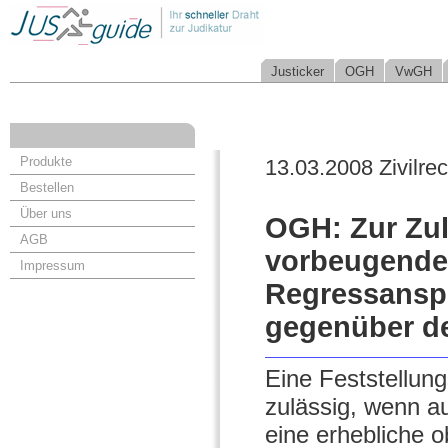
Justicker
OGH
VwGH
Produkte
13.03.2008 Zivilrec
Bestellen
Über uns
OGH: Zur Zulä
AGB
vorbeugende
Impressum
Regressansp
gegenüber d
Eine Feststellun
zulässig, wenn a
eine erhebliche o