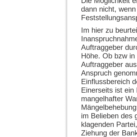
Die Möglichkeit e
dann nicht, wenn
Feststellungsansp
Im hier zu beurte
Inanspruchnahme
Auftraggeber durc
Höhe. Ob bzw in
Auftraggeber aus
Anspruch genomm
Einflussbereich 
Einerseits ist e
mangelhafter War
Mängelbehebungsk
im Belieben des 
klagenden Partei,
Ziehung der Bank