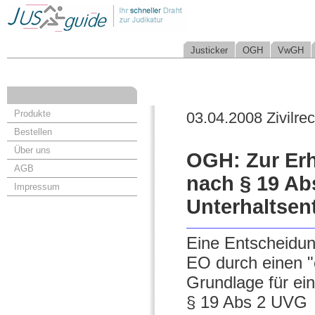
Justicker
OGH
VwGH
Produkte
03.04.2008 Zivilrec
Bestellen
Über uns
OGH: Zur Er
AGB
nach § 19 Ab
Impressum
Unterhaltsen
Eine Entscheidun
EO durch einen "e
Grundlage für ei
§ 19 Abs 2 UVG