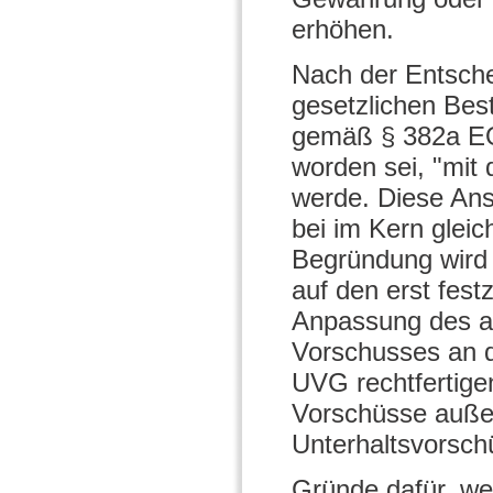
erhöhen.
Nach der Entsch
gesetzlichen Best
gemäß § 382a EO
worden sei, "mit 
werde. Diese An
bei im Kern glei
Begründung wird u
auf den erst fest
Anpassung des a
Vorschusses an d
UVG rechtfertige
Vorschüsse auße
Unterhaltsvorsch
Gründe dafür, we