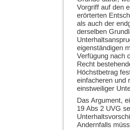
Vorgriff auf den 
erörterten Entsc
als auch der endg
derselben Grundl
Unterhaltsanspru
eigenständigen ma
Verfügung nach d
Recht bestehende
Höchstbetrag fest
einfacheren und 
einstweiliger Unt
Das Argument, e
19 Abs 2 UVG se
Unterhaltsvorschü
Andernfalls müss