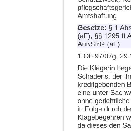
pflegschaftsger
Amtshaftung
Gesetze:
§ 1 Ab
(aF), §§ 1295 ff
AußStrG (aF)
1 Ob 97/07g, 29.
Die Klägerin beg
Schadens, der ihr
kreditgebenden B
eine unter Sachw
ohne gerichtlich
in Folge durch d
Klagebegehren wir
da dieses den Sa