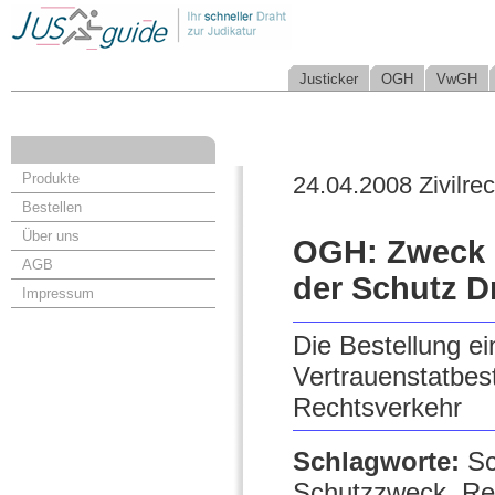
Justicker
OGH
VwGH
Produkte
24.04.2008 Zivilrec
Bestellen
Über uns
OGH: Zweck d
AGB
der Schutz D
Impressum
Die Bestellung e
Vertrauenstatbes
Rechtsverkehr
Schlagworte:
Sc
Schutzzweck, Re