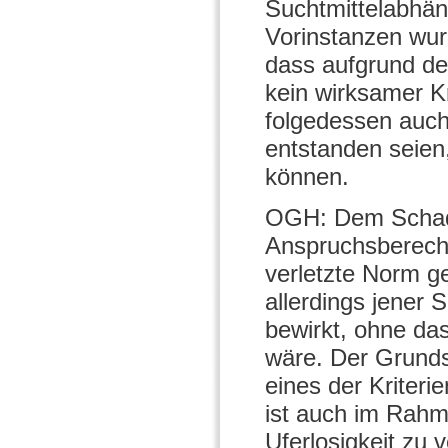
Suchtmittelabhän
Vorinstanzen wu
dass aufgrund de
kein wirksamer K
folgedessen auch
entstanden seien,
können.
OGH: Dem Schade
Anspruchsberecht
verletzte Norm g
allerdings jener 
bewirkt, ohne da
wäre. Der Grund
eines der Kriteri
ist auch im Rah
Uferlosigkeit zu