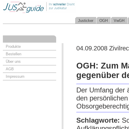
Justicker
OGH
VwGH
Produkte
04.09.2008 Zivilrec
Bestellen
Über uns
OGH: Zum Maß
AGB
gegenüber de
Impressum
Der Umfang der är
den persönlichen
Obsorgeberechti
Schlagworte:
Sc
Aufklärungspflich