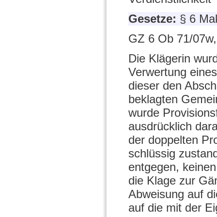
Gesetze:
§ 6 Ma
GZ 6 Ob 71/07w,
Die Klägerin wur
Verwertung eines
dieser den Absch
beklagten Gemein
wurde Provisionsf
ausdrücklich dar
der doppelten Pr
schlüssig zustan
entgegen, keinen 
die Klage zur Gä
Abweisung auf di
auf die mit der E