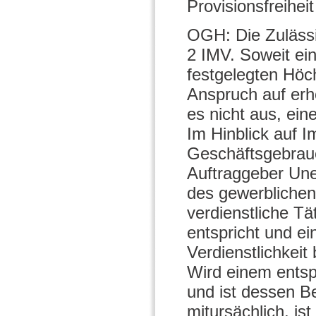
Provisionsfreihei
OGH: Die Zulässig
2 IMV. Soweit ein
festgelegten Höc
Anspruch auf erh
es nicht aus, ein
Im Hinblick auf I
Geschäftsgebrauc
Auftraggeber Unen
des gewerblichen
verdienstliche Tä
entspricht und e
Verdienstlichkei
Wird einem entsp
und ist dessen 
mitursächlich, is