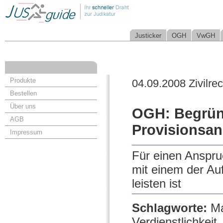
Justicker
OGH
VwGH
Produkte
04.09.2008 Zivilrec
Bestellen
Über uns
OGH: Begrün
AGB
Provisionsan
Impressum
Für einen Anspruc
mit einem der Au
leisten ist
Schlagworte:
Ma
Verdienstlichkeit