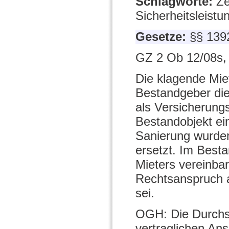
Schlagworte:
Ze
Sicherheitsleistu
Gesetze:
§§ 139
GZ 2 Ob 12/08s,
Die klagende Mie
Bestandgeber die
als Versicherun
Bestandobjekt ei
Sanierung wurden
ersetzt. Im Best
Mieters vereinba
Rechtsanspruch a
sei.
OGH: Die Durchs
vertraglichen An