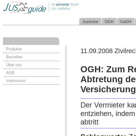
Justicker
OGH
VwGH
Produkte
11.09.2008 Zivilrec
Bestellen
Über uns
OGH: Zum Rec
AGB
Abtretung de
Impressum
Versicherung
Der Vermieter ka
entziehen, indem
abtritt