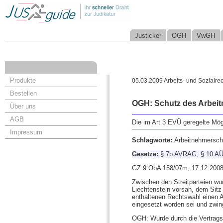
Justicker
OGH
VwGH
Produkte
05.03.2009 Arbeits- und Sozialrec
Bestellen
OGH: Schutz des Arbeitn
Über uns
AGB
Die im Art 3 EVÜ geregelte Mög
Impressum
Schlagworte:
Arbeitnehmerschu
Gesetze:
§ 7b AVRAG, § 10 AÜ
GZ 9 ObA 158/07m, 17.12.200
Zwischen den Streitparteien w
Liechtenstein vorsah, dem Sitz
enthaltenen Rechtswahl einen A
eingesetzt worden sei und zwi
OGH: Wurde durch die Vertragsp