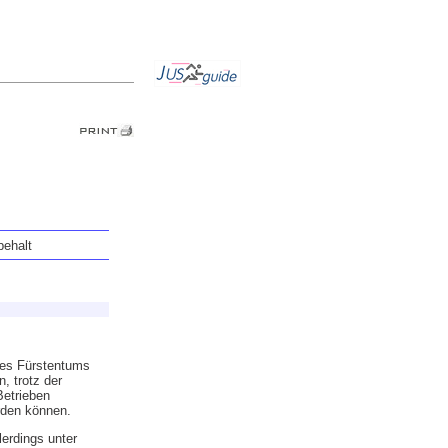
behalt
des Fürstentums
, trotz der
Betrieben
rden können.
erdings unter