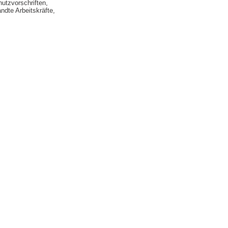
utzvorschriften,
dte Arbeitskräfte,