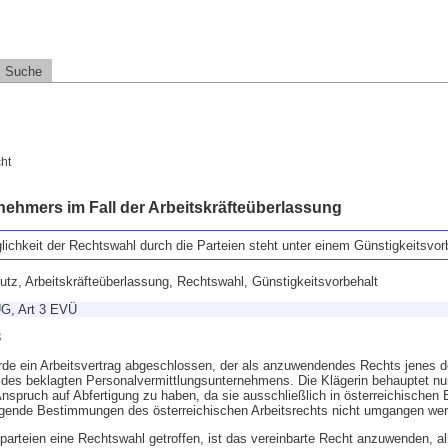
Suche
ht
ehmers im Fall der Arbeitskräfteüberlassung
lichkeit der Rechtswahl durch die Parteien steht unter einem Günstigkeitsvor
tz, Arbeitskräfteüberlassung, Rechtswahl, Günstigkeitsvorbehalt
G, Art 3 EVÜ
8
urde ein Arbeitsvertrag abgeschlossen, der als anzuwendendes Rechts jenes 
 des beklagten Personalvermittlungsunternehmens. Die Klägerin behauptet nun
nspruch auf Abfertigung zu haben, da sie ausschließlich in österreichischen 
ngende Bestimmungen des österreichischen Arbeitsrechts nicht umgangen we
arteien eine Rechtswahl getroffen, ist das vereinbarte Recht anzuwenden, all