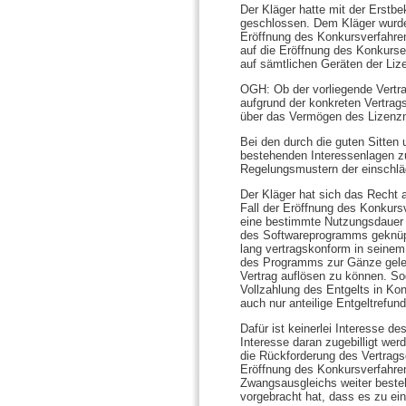
Der Kläger hatte mit der Erstb
geschlossen. Dem Kläger wurde
Eröffnung des Konkursverfahre
auf die Eröffnung des Konkur
auf sämtlichen Geräten der Li
OGH: Ob der vorliegende Vertrag 
aufgrund der konkreten Vertrag
über das Vermögen des Lizenzne
Bei den durch die guten Sitte
bestehenden Interessenlagen z
Regelungsmustern der einschlä
Der Kläger hat sich das Recht a
Fall der Eröffnung des Konkur
eine bestimmte Nutzungsdauer 
des Softwareprogramms geknüpf
lang vertragskonform in seinem
des Programms zur Gänze geleis
Vertrag auflösen zu können. S
Vollzahlung des Entgelts in Ko
auch nur anteilige Entgeltrefun
Dafür ist keinerlei Interesse de
Interesse daran zugebilligt we
die Rückforderung des Vertragsg
Eröffnung des Konkursverfahrens
Zwangsausgleichs weiter beste
vorgebracht hat, dass es zu e