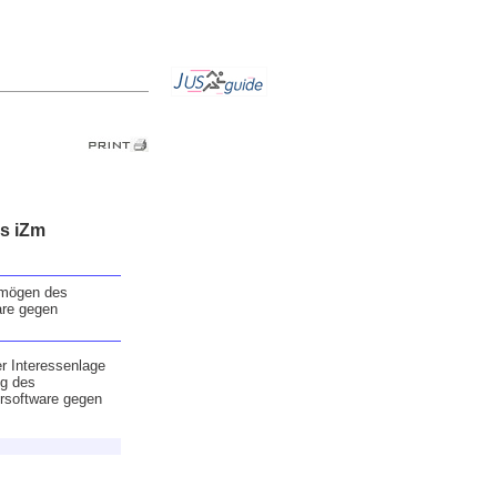
rs iZm
ermögen des
are gegen
er Interessenlage
ng des
rsoftware gegen