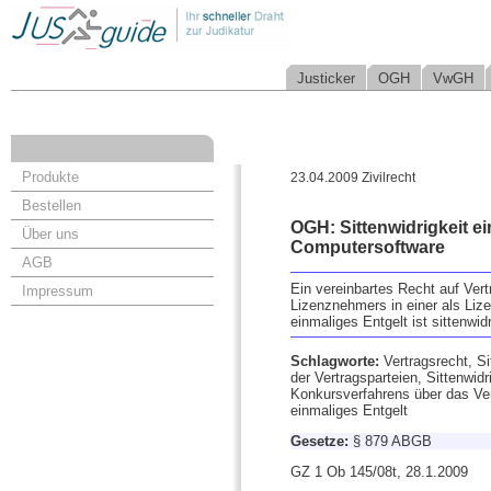
Justicker
OGH
VwGH
Produkte
23.04.2009 Zivilrecht
Bestellen
OGH: Sittenwidrigkeit e
Über uns
Computersoftware
AGB
Ein vereinbartes Recht auf Ver
Impressum
Lizenznehmers in einer als Liz
einmaliges Entgelt ist sittenwidr
Schlagworte:
Vertragsrecht, S
der Vertragsparteien, Sittenwid
Konkursverfahrens über das Ve
einmaliges Entgelt
Gesetze:
§ 879 ABGB
GZ 1 Ob 145/08t, 28.1.2009