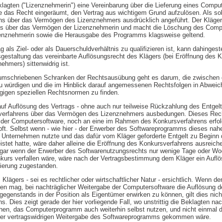
eklagten ("Lizenznehmerin") eine Vereinbarung über die Lieferung eines Comp
 das Recht eingeräumt, den Vertrag aus wichtigem Grund aufzulösen. Als sol
ns über das Vermögen des Lizenznehmers ausdrücklich angeführt. Der Kläger 
ses über das Vermögen der Lizenznehmerin und macht die Löschung des Com
zenznehmerin sowie die Herausgabe des Programms klagsweise geltend.
als Ziel- oder als Dauerschuldverhältnis zu qualifizieren ist, kann dahingestel
sgestaltung das vereinbarte Auflösungsrecht des Klägers (bei Eröffnung des 
hmers) sittenwidrig ist.
n umschriebenen Schranken der Rechtsausübung geht es darum, die zwischen 
u würdigen und die im Hinblick darauf angemessenen Rechtsfolgen in Abwei
gigen speziellen Rechtsnormen zu finden.
uf Auflösung des Vertrags - ohne auch nur teilweise Rückzahlung des Entgelts 
sverfahrens über das Vermögen des Lizenznehmers ausbedungen. Dieses Rec
der Computersoftware, noch an eine im Rahmen des Konkursverfahrens erfol
t. Selbst wenn - wie hier - der Erwerber des Softwareprogramms dieses nah
 Unternehmen nutzte und das dafür vom Kläger geforderte Entgelt zu Beginn
tet hatte, wäre daher alleine die Eröffnung des Konkursverfahrens ausreic
ogar wenn der Erwerber des Softwarenutzungsrechts nur wenige Tage oder W
nkurs verfallen wäre, wäre nach der Vertragsbestimmung dem Kläger ein Aufl
dierung zugestanden.
s Klägers - sei es rechtlicher oder wirtschaftlicher Natur - ersichtlich. Wenn 
rden mag, bei nachträglicher Weitergabe der Computersoftware die Auflösung d
egenstands in der Position als Eigentümer erwirken zu können, gilt dies nich
. Dies zeigt gerade der hier vorliegende Fall, wo unstrittig die Beklagten n
hen, das Computerprogramm auch weiterhin selbst nutzen, und nicht einmal d
iner vertragswidrigen Weitergabe des Softwareprogramms gekommen wäre.