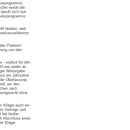
uterprogramms
cher wurde die
beruft sich nun
puterprogramms
lt bleiben, weil
Konkursverfahrens
den Parteien
chung von den
- explizit für den
ht war weder an
gte Weitergabe
ezu ein Jahrzehnt
 der Überlassung
hend, um den
ochen nach
ösungsrecht ohne
dem Kläger auch ein
es Vertrags und
t bei bloßer
ach Abschluss eines
er Kläger