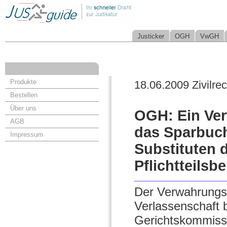
Justicker
OGH
VwGH
Produkte
18.06.2009 Zivilrec
Bestellen
Über uns
OGH: Ein Ver
AGB
das Sparbuch
Impressum
Substituten 
Pflichtteils
Der Verwahrungsv
Verlassenschaft b
Gerichtskommissä