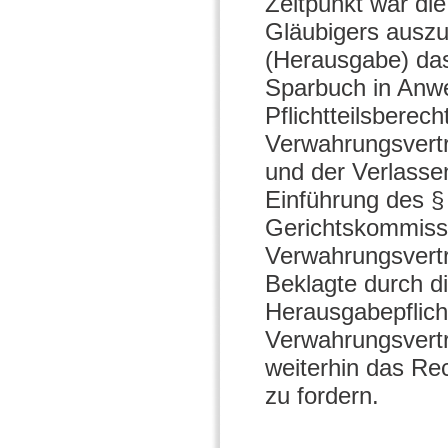
Zeitpunkt war die
Gläubigers auszu
(Herausgabe) das
Sparbuch in Anwe
Pflichtteilsbere
Verwahrungsvertra
und der Verlasse
Einführung des §
Gerichtskommiss
Verwahrungsvert
Beklagte durch d
Herausgabepflich
Verwahrungsvertr
weiterhin das Rec
zu fordern.